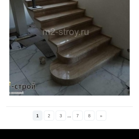
Увеличить
...
1
2
3
7
8
»