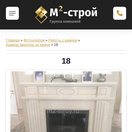
Главная
»
Фотоальбом
»
Работы с камнем
»
Камины мангалы из камня
» 18
18