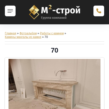
Главная
»
Фотоальбом
»
Работы с камнем
»
Камины мангалы из камня
» 70
70