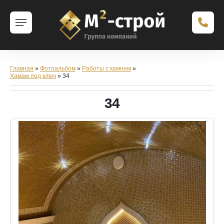
Главная
»
Фотоальбом
»
Работы с камнем
»
Хамам под ключ
» 34
34