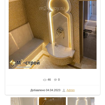
В реальном размере
768x1024
/ 159.7Kb
46
0
Добавлено
04.04.2023
Admin