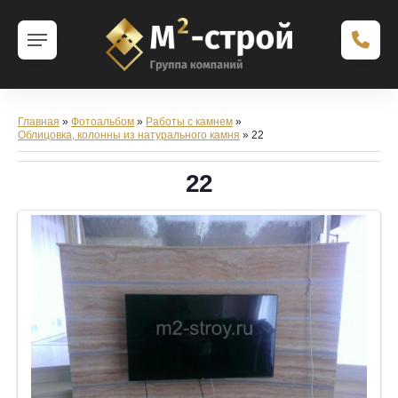
Главная
»
Фотоальбом
»
Работы с камнем
»
Облицовка, колонны из натурального камня
» 22
22