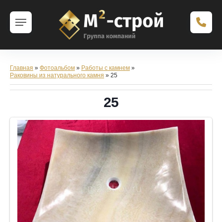
Главная
»
Фотоальбом
»
Работы с камнем
»
Раковины из натурального камня
» 25
25