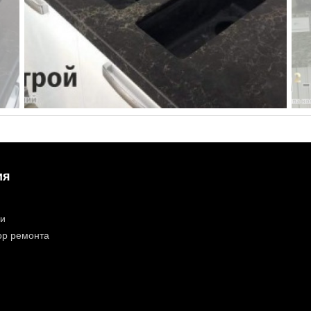
ия
ии
ор ремонта