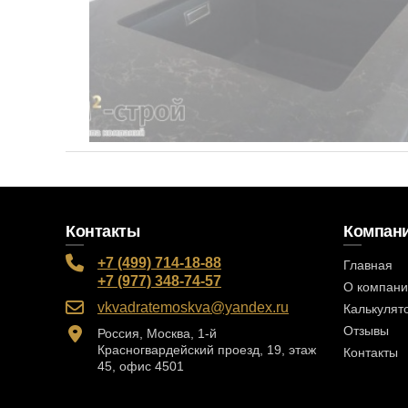
Контакты
Компан
+7 (499) 714-18-88
Главная
+7 (977) 348-74-57
О компан
vkvadratemoskva@yandex.ru
Калькулят
Отзывы
Россия, Москва, 1-й
Красногвардейский проезд, 19, этаж
Контакты
45, офис 4501