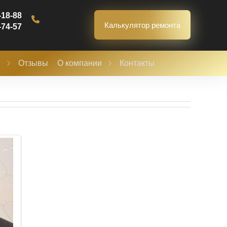
-18-88
Калькулятор ремонта
-74-57
ы
Отзывы
О компании
Контакты