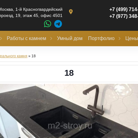
Москва,
1-й Красногвардейский
+7 (499) 714
проезд, 19, этаж 45, офис 4501
+7 (977) 348
Работы с камнем
Умный дом
Портфолио
Цен
рального камня
» 18
18