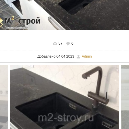
В реальном размере
1024x576
/ 62.4Kb
57
0
Добавлено
04.04.2023
Admin