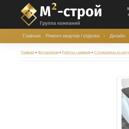
Главная
Ремонт квартир / отделка
Дизайн
Главная
»
Фотоальбом
»
Работы с камнем
»
Столешницы из нату