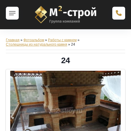
Главная
»
Фотоальбом
»
Работы с камнем
»
Столешницы из натурального камня
» 24
24