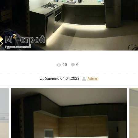
В реальном размере
1024x697
/ 46.2Kb
66
0
Добавлено
04.04.2023
Admin