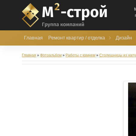
Главная
Ремонт квартир / отделка
Дизайн
Главная
»
Фотоальбом
»
Работы с камнем
»
Столешницы из нату