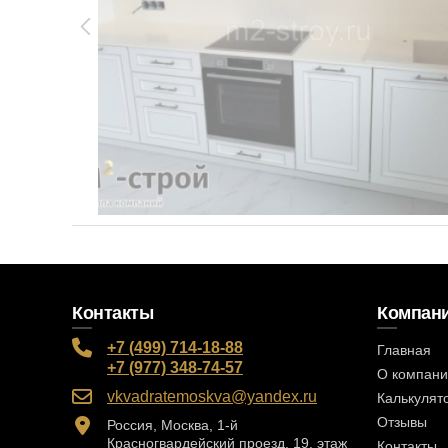
Контакты
Компан
+7 (499) 714-18-88
Главная
+7 (977) 348-74-57
О компан
vkvadratemoskva@yandex.ru
Калькулят
Отзывы
Россия, Москва, 1-й
Красногвардейский проезд, 19, этаж
Контакты