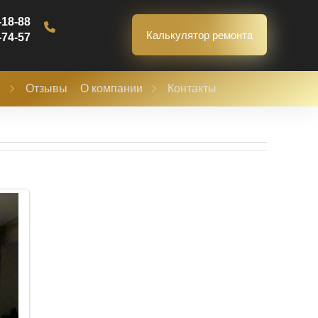
-18-88
Калькулятор ремонта
-74-57
ы
Отзывы
О компании
Контакты