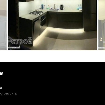
ия
ии
ор ремонта