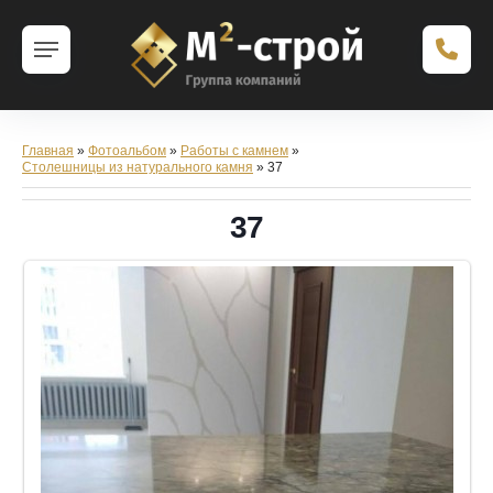
Главная
»
Фотоальбом
»
Работы с камнем
»
Столешницы из натурального камня
» 37
37