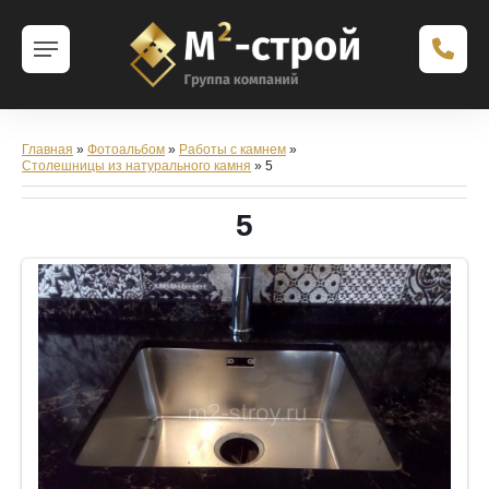
Главная
»
Фотоальбом
»
Работы с камнем
»
Столешницы из натурального камня
» 5
5