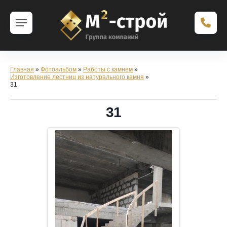
Главная
»
Фотоальбом
»
Работы с камнем
»
Изготовление лестниц из натурального камня
»
31
31