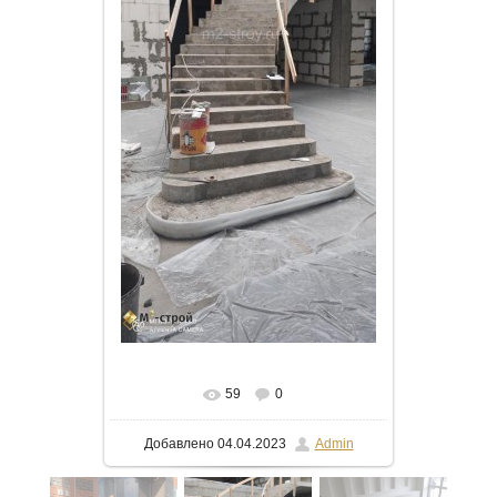
В реальном размере
472x1024
/
59
0
72.8Kb
Добавлено
04.04.2023
Admin