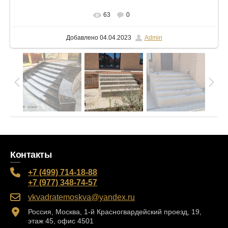
В реальном размере
1024x472
/ 115.9Kb
63
0
Добавлено
04.04.2023
Admin
Контакты
+7 (499) 714-18-88
+7 (977) 348-74-57
vkvadratemoskva@yandex.ru
Россия, Москва, 1-й Красногвардейский проезд, 19,
этаж 45, офис 4501