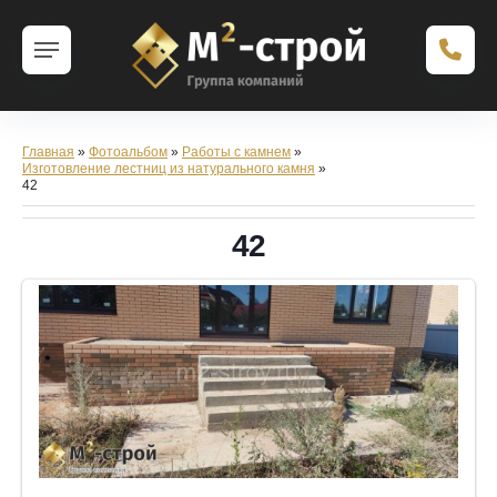
Главная
»
Фотоальбом
»
Работы с камнем
»
Изготовление лестниц из натурального камня
»
42
42