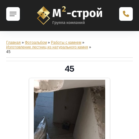
Главная
»
Фотоальбом
»
Работы с камнем
»
Изготовление лестниц из натурального камня
»
45
45