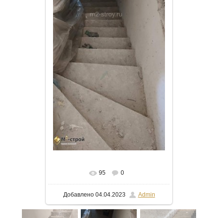
В реальном размере
472x1024
/
95
0
41.3Kb
Добавлено
04.04.2023
Admin